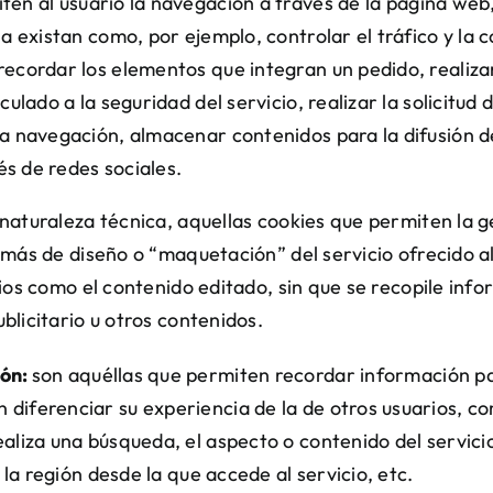
en al usuario la navegación a través de la página web, 
a existan como, por ejemplo, controlar el tráfico y la c
recordar los elementos que integran un pedido, realiza
culado a la seguridad del servicio, realizar la solicitud
la navegación, almacenar contenidos para la difusión de
és de redes sociales.
aturaleza técnica, aquellas cookies que permiten la ge
más de diseño o “maquetación” del servicio ofrecido al 
os como el contenido editado, sin que se recopile infor
licitario u otros contenidos.
ión:
son aquéllas que permiten recordar información par
diferenciar su experiencia de la de otros usuarios, co
ealiza una búsqueda, el aspecto o contenido del servici
e la región desde la que accede al servicio, etc.