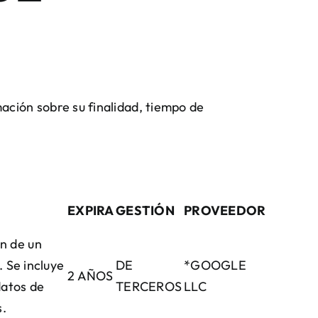
mación sobre su finalidad, tiempo de
EXPIRA
GESTIÓN
PROVEEDOR
ón de un
 Se incluye
DE
*GOOGLE
2 AÑOS
 datos de
TERCEROS
LLC
s.